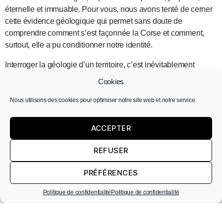
éternelle et immuable. Pour vous, nous avons tenté de cerner
cette évidence géologique qui permet sans doute de
comprendre comment s’est façonnée la Corse et comment,
surtout, elle a pu conditionner notre identité.
Interroger la géologie d’un territoire, c’est inévitablement
s’inscrire dans le temps long. Celui-ci semble être une valeur
Cookies
relative, dont la perception donne souvent l’impression d’un
emballement ou, à contrario, celle d’un fléchissement ou
Nous utilisons des cookies pour optimiser notre site web et notre service.
même d’une pause.
ACCEPTER
La pause, nous l’avons accordée à Santa, Luc, Jean-André et
Marie qui, à eux quatre, cumulent près de 400 ans d’existence
REFUSER
et d’expérience. Quel regard ces centenaires portent-ils sur le
siècle passé et sur celui que nous vivons ?
PRÉFÉRENCES
Quelle perception de la vie, du bonheur, de l’amour
Politique de confidentialité
Politique de confidentialité
conservent-ils quand les guerres, les crises, les mariages et
les deuils sont passés par là ? Nous les avons interrogés sans