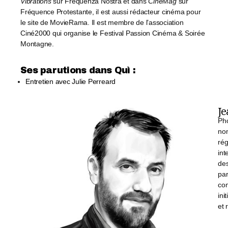
Vibrations
sur Frequenza Nostra et dans
CinéMag
sur
Fréquence Protestante, il est aussi rédacteur cinéma pour
le site de MovieRama. Il est membre de l’association
Ciné2000 qui organise le Festival Passion Cinéma & Soirée
Montagne.
Ses parutions dans Quì :​
Entretien avec Julie Perreard
Je
Pho
nom
rég
int
des
par
com
ini
et 