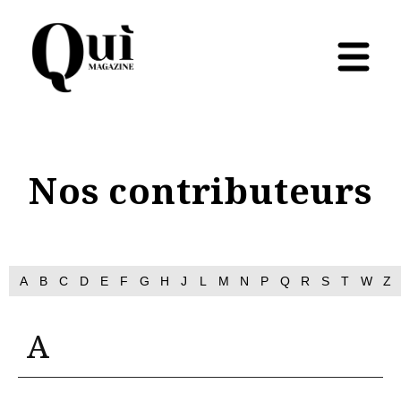
Nos contributeurs
A
B
C
D
E
F
G
H
J
L
M
N
P
Q
R
S
T
W
Z
A