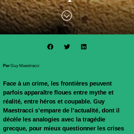
Par
Guy Maestracci
Face à un crime, les frontières peuvent
parfois apparaître floues entre mythe et
réalité, entre héros et coupable. Guy
Maestracci s’empare de l’actualité, dont il
décèle les analogies avec la tragédie
grecque, pour mieux questionner les crises