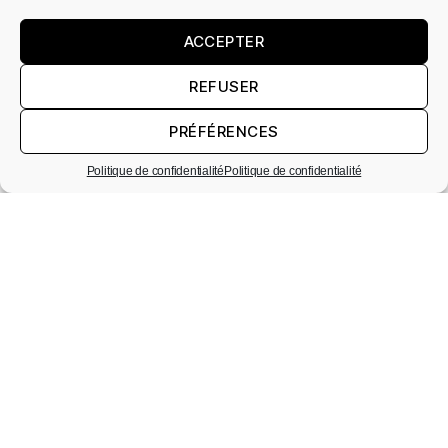
ACCEPTER
REFUSER
PRÉFÉRENCES
Partenaires
Politique de confidentialité
Politique de confidentialité
Portfolio à retrouver dans son
intégralité dans Quì Magazine Vol.10