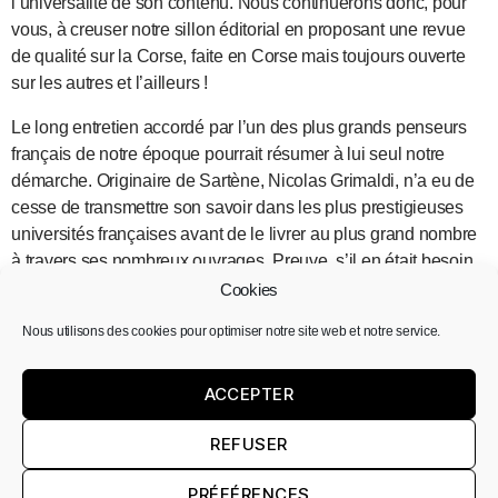
l’universalité de son contenu. Nous continuerons donc, pour
vous, à creuser notre sillon éditorial en proposant une revue
de qualité sur la Corse, faite en Corse mais toujours ouverte
sur les autres et l’ailleurs !
Le long entretien accordé par l’un des plus grands penseurs
français de notre époque pourrait résumer à lui seul notre
démarche. Originaire de Sartène, Nicolas Grimaldi, n’a eu de
cesse de transmettre son savoir dans les plus prestigieuses
universités françaises avant de le livrer au plus grand nombre
à travers ses nombreux ouvrages. Preuve, s’il en était besoin,
que l’origine de la pensée, si insulaire soit-elle, n’entrave pas
Cookies
son rayonnement au-delà de nos rivages.
Nous utilisons des cookies pour optimiser notre site web et notre service.
Pour le grand dossier de ce volume, qui fait écho à la Liberté
du premier
Quì
, nos contributeurs – qu’ils soient philosophes,
ACCEPTER
journalistes, sociologues ou écrivains – ont sondé pour nous
les frontières d’une Égalité sans cesse revendiquée, mais
REFUSER
rarement respectée ou souvent ajournée.
PRÉFÉRENCES